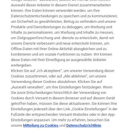
GolfNow Übersicht
Auswahl dieser Anbieter in diesem Dienst zusammenarbeiten
GolfNow Account Management
können. Ihre Daten können verwendet werden, um Ihre
Datenschutzentscheidungen zu speichern und zu kommunizieren,
GolfNow Marketing
um Sicherheit zu gewährleisten, Betrug zu verhindern und unsere
Produkte und Dienstleistungen zu debuggen, um Werbung und
Support
Inhalte zu personalisieren, um Werbung und Inhalte zu messen,
um Zielgruppenforschung und -dienste zu entwickeln, damit wir
Remote-Wartung
unsere Dienste verbessern und neue entwickeln können, um
Offline-Daten mit Ihrer Online-Aktivität abzugleichen und zu
Ressourcen zum Downloaden
kombinieren und um soziale Funktionen zu nutzen. Wir können
diese Daten mit Ihrer Einwilligung an ausgewählte Anbieter
weitergeben.
Klicken Sie auf „Ich akzeptiere“, um unserer Verwendung dieser
Über Uns
Cookies zuzustimmen, oder auf „Alle ablehnen“, um unsere
Verwendung dieser Cookies abzulehnen. Klicken Sie auf
Karriere
„Auswahl verwalten“, um Ihre Einstellungen festzulegen. Wenn
Sie zuvor Entscheidungen hinsichtlich der Verwendung von
News
Cookies durch Versant in diesem Browser und auf diesem Gerät
getroffen haben, müssen Sie diese aktualisieren. Sie können Ihre
Einstellungen jederzeit über den Link „Cookie-Einstellungen“ in der
Kontakt
Fußzeile der entsprechenden Versant-Websites oder in den App-
Einstellungen anpassen. Um mehr zu erfahren, besuchen Sie
Anzeigenauswahl
unsere
Mitteilung zu Cookies
und
Datenschutzrichtlinie
.