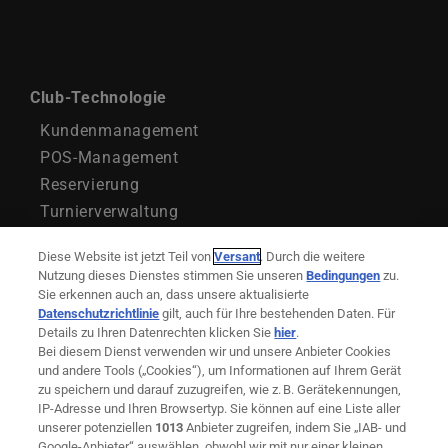
Club-Technologie
Kundenmanagement
POS-Management
Reservierung
Turnierverwaltung
Bezahlsystem
Diese Website ist jetzt Teil von
Versant
. Durch die weitere
Service-Management
Nutzung dieses Dienstes stimmen Sie unseren
Bedingungen
zu.
Marketing
Sie erkennen auch an, dass unsere aktualisierte
Datenschutzrichtlinie
gilt, auch für Ihre bestehenden Daten. Für
Details zu Ihren Datenrechten klicken Sie
hier
.
Golfverbände
Bei diesem Dienst verwenden wir und unsere Anbieter Cookies
und andere Tools („Cookies“), um Informationen auf Ihrem Gerät
zu speichern und darauf zuzugreifen, wie z. B. Gerätekennungen,
IP-Adresse und Ihren Browsertyp. Sie können auf eine Liste aller
Marktplatz
unserer potenziellen
1013
Anbieter zugreifen, indem Sie „IAB- und
Google-Anbieter“ auswählen, obwohl wir mit nur einer kleinen