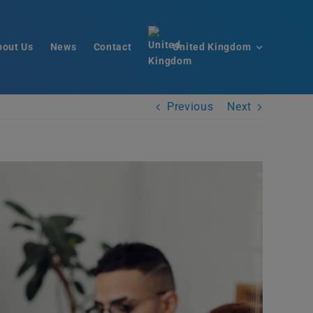
bout Us
News
Contact
United Kingdom
Previous
Next