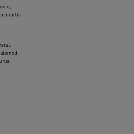
ante,
tae mattis
erat.
 euismod
purus.