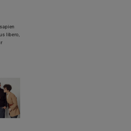
 sapien
s libero,
ur