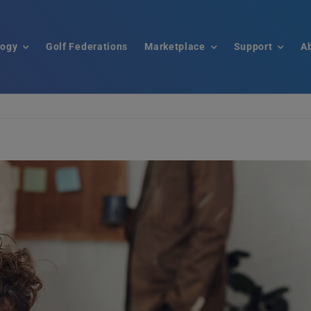
logy
Golf Federations
Marketplace
Support
A