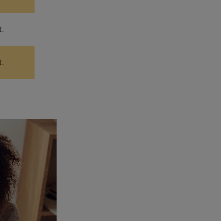
t.
t.