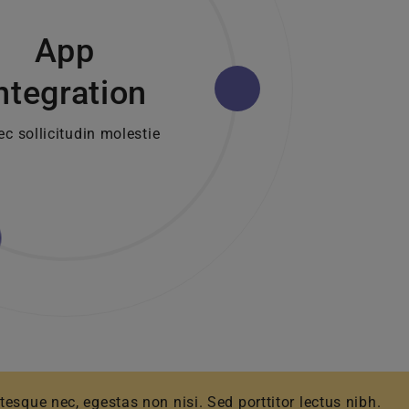
App
ntegration
c sollicitudin molestie
esque nec, egestas non nisi. Sed porttitor lectus nibh.