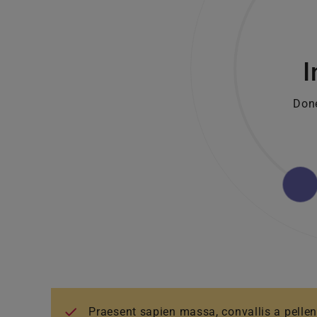
I
Done
Praesent sapien massa, convallis a pellent